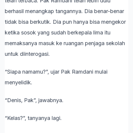
telah terbaca. Pak Ramdani telah lebih dulu
berhasil menangkap tangannya. Dia benar-benar
tidak bisa berkutik. Dia pun hanya bisa mengekor
ketika sosok yang sudah berkepala lima itu
memaksanya masuk ke ruangan penjaga sekolah
untuk diinterogasi.
“Siapa namamu?”, ujar Pak Ramdani mulai
menyelidik.
“Denis, Pak”, jawabnya.
“Kelas?”, tanyanya lagi.