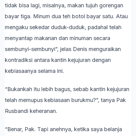
tidak bisa lagi, misalnya, makan tujuh gorengan
bayar tiga. Minum dua teh botol bayar satu. Atau
mengaku sekedar duduk-duduk, padahal telah
menyantap makanan dan minuman secara
sembunyi-sembunyi”, jelas Denis menguraikan
kontradiksi antara kantin kejujuran dengan
kebiasaanya selama ini.
“Bukankah itu lebih bagus, sebab kantin kejujuran
telah memupus kebiasaan burukmu?”, tanya Pak
Rusbandi keheranan.
“Benar, Pak. Tapi anehnya, ketika saya belanja