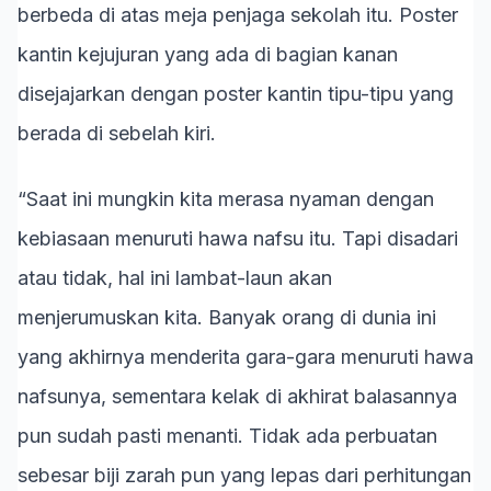
berbeda di atas meja penjaga sekolah itu. Poster
kantin kejujuran yang ada di bagian kanan
disejajarkan dengan poster kantin tipu-tipu yang
berada di sebelah kiri.
“Saat ini mungkin kita merasa nyaman dengan
kebiasaan menuruti hawa nafsu itu. Tapi disadari
atau tidak, hal ini lambat-laun akan
menjerumuskan kita. Banyak orang di dunia ini
yang akhirnya menderita gara-gara menuruti hawa
nafsunya, sementara kelak di akhirat balasannya
pun sudah pasti menanti. Tidak ada perbuatan
sebesar biji zarah pun yang lepas dari perhitungan