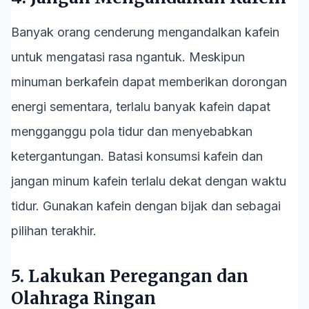
Banyak orang cenderung mengandalkan kafein
untuk mengatasi rasa ngantuk. Meskipun
minuman berkafein dapat memberikan dorongan
energi sementara, terlalu banyak kafein dapat
mengganggu pola tidur dan menyebabkan
ketergantungan. Batasi konsumsi kafein dan
jangan minum kafein terlalu dekat dengan waktu
tidur. Gunakan kafein dengan bijak dan sebagai
pilihan terakhir.
5. Lakukan Peregangan dan
Olahraga Ringan