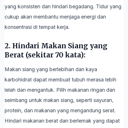
yang konsisten dan hindari begadang. Tidur yang
cukup akan membantu menjaga energi dan
konsentrasi di tempat kerja.
2. Hindari Makan Siang yang
Berat (sekitar 70 kata):
Makan siang yang berlebihan dan kaya
karbohidrat dapat membuat tubuh merasa lebih
lelah dan mengantuk. Pilih makanan ringan dan
seimbang untuk makan siang, seperti sayuran,
protein, dan makanan yang mengandung serat.
Hindari makanan berat dan berlemak yang dapat