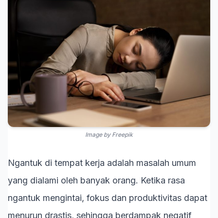
Image by Freepik
Ngantuk di tempat kerja adalah masalah umum
yang dialami oleh banyak orang. Ketika rasa
ngantuk mengintai, fokus dan produktivitas dapat
menurun drastis, sehingga berdampak negatif