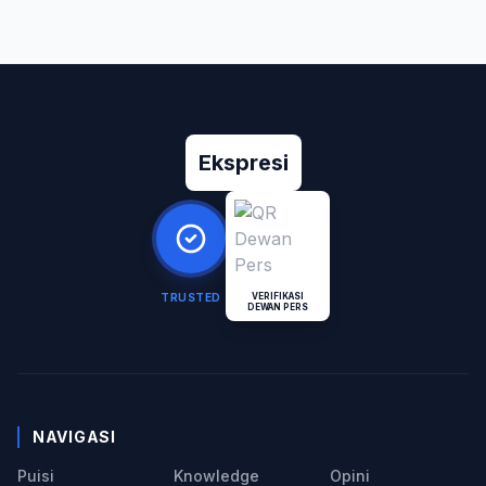
Ekspresi
TRUSTED
VERIFIKASI
DEWAN PERS
NAVIGASI
Puisi
Knowledge
Opini