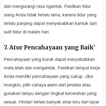
dan mengurangi rasa ngantuk. Pastikan tidur
siang Anda tidak terlalu lama, karena tidur yang
terlalu panjang dapat menyebabkan kantuk dan
sulit tidur di malam hari.
7. Atur Pencahayaan yang Baik’
Pencahayaan yang buruk dapat menyebabkan
mata lelah dan mengantuk. Pastikan tempat kerja
Anda memiliki pencahayaan yang cukup. Jika
mungkin, pilih cahaya alami dari jendela atau
gunakan lampu dengan tingkat kecerahan yang
sesuai. Hindari terlalu banyak sinar biru dari layar