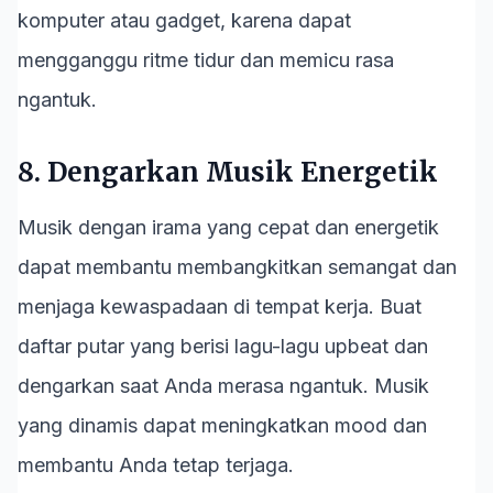
komputer atau gadget, karena dapat
mengganggu ritme tidur dan memicu rasa
ngantuk.
8. Dengarkan Musik Energetik
Musik dengan irama yang cepat dan energetik
dapat membantu membangkitkan semangat dan
menjaga kewaspadaan di tempat kerja. Buat
daftar putar yang berisi lagu-lagu upbeat dan
dengarkan saat Anda merasa ngantuk. Musik
yang dinamis dapat meningkatkan mood dan
membantu Anda tetap terjaga.