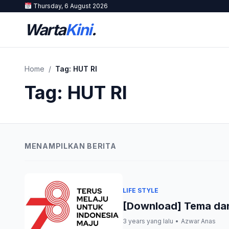
Thursday, 6 August 2026
Warta
Kini
.
Home
/
Tag:
HUT RI
Tag:
HUT RI
MENAMPILKAN BERITA
LIFE STYLE
[Download] Tema dan
3 years yang lalu
•
Azwar Anas